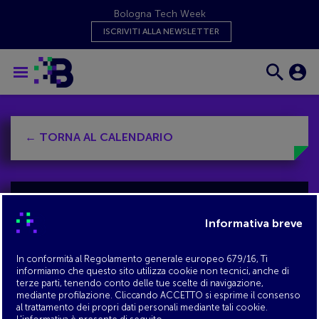
Bologna Tech Week
ISCRIVITI ALLA NEWSLETTER
← TORNA AL CALENDARIO
Sustainabol
QUANDO:
26 novembre 2025, dalle 15 alle 20
LOCATION:
FILLA - Parco della Montagnola,
Bologna
ORGANIZZATORE:
The Room in collaborazione
con Comune di Bologna e Fondazione UI Rusconi
Ghigi