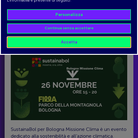
FOCUS TEMATICO:
Sostenibilità
FORMAT:
Festival
MODALITÀ DI ACCESSO:
Gratuito con
prenotazione dei laboratori
SustainaBol per Bologna Missione Clima è un evento
dedicato alla sostenibilità e all’azione climatica.